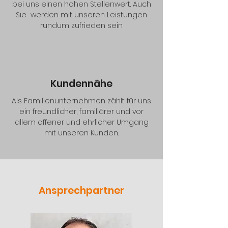
bei uns einen hohen Stellenwert. Auch
Sie werden mit unseren Leistungen
rundum zufrieden sein.
Kundennähe
Als Familienunternehmen zählt für uns
ein freundlicher, familiärer und vor
allem offener und ehrlicher Umgang
mit unseren Kunden.
Ansprechpartner