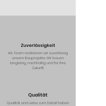
Zuverlässigkeit
Als Team realisieren wir zuverlässig
unsere Bauprojekte. Wir bauen
langlebig, nachhaltig und für Ihre
Zukunft.
Qualität
Qualität und Liebe zum Detail haben