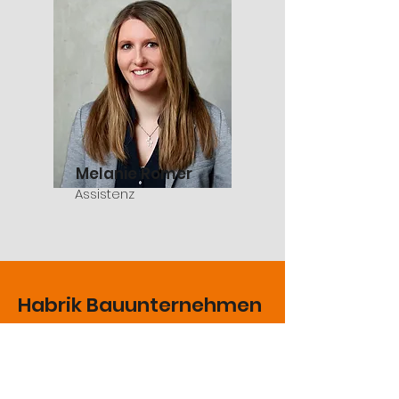
Melanie Romer
Assistenz
Habrik Bauunternehmen
GmbH & Co. KG
Ehinger Straße 65